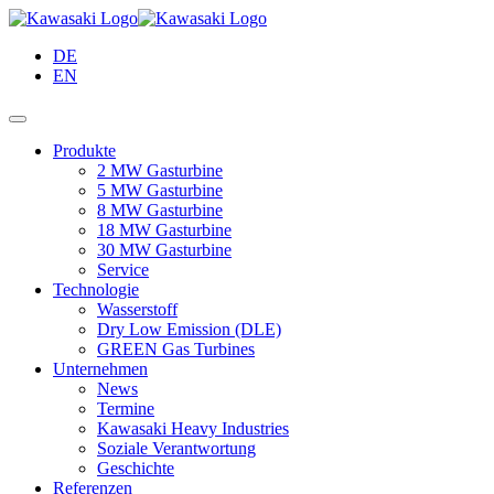
Springe
zum
DE
Inhalt
EN
Produkte
2 MW Gasturbine
5 MW Gasturbine
8 MW Gasturbine
18 MW Gasturbine
30 MW Gasturbine
Service
Technologie
Wasserstoff
Dry Low Emission (DLE)
GREEN Gas Turbines
Unternehmen
News
Termine
Kawasaki Heavy Industries
Soziale Verantwortung
Geschichte
Referenzen