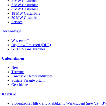
2 MW Gasturbine
5 MW Gasturbine
8 MW Gasturbine
18 MW Gasturbine
30 MW Gasturbine
Service
Technologie
Wasserstoff
Dry Low Emission (DLE)
GREEN Gas Turbines
Unternehmen
News
Termine
Kawasaki Heavy Industries
Soziale Verantwortung
Geschichte
Karriere
Studentische Hilfskraft / Praktikant / Werkstudent (m/w/d) – 