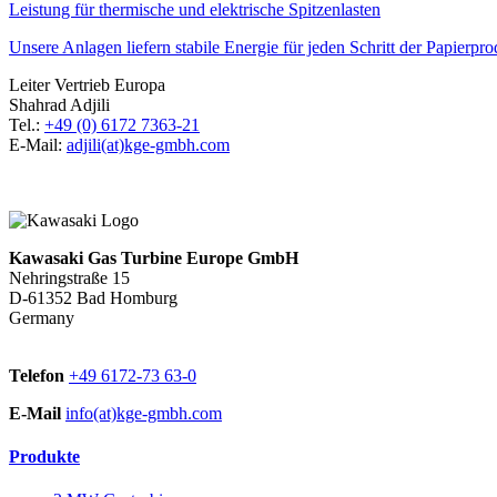
Leistung für thermische und elektrische Spitzenlasten
Unsere Anlagen liefern stabile Energie für jeden Schritt der Papierpr
Leiter Vertrieb Europa
Shahrad Adjili
Tel.:
+49 (0) 6172 7363-21
E-Mail:
adjili(at)kge-gmbh.com
Kawasaki Gas Turbine Europe GmbH
Nehringstraße 15
D-61352 Bad Homburg
Germany
Telefon
+49 6172-73 63-0
E-Mail
info(at)kge-gmbh.com
Produkte