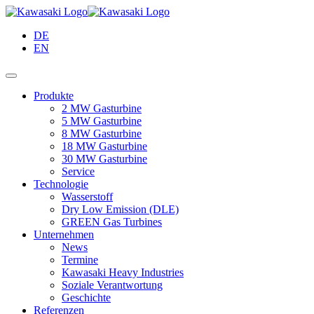
Springe
zum
DE
Inhalt
EN
Produkte
2 MW Gasturbine
5 MW Gasturbine
8 MW Gasturbine
18 MW Gasturbine
30 MW Gasturbine
Service
Technologie
Wasserstoff
Dry Low Emission (DLE)
GREEN Gas Turbines
Unternehmen
News
Termine
Kawasaki Heavy Industries
Soziale Verantwortung
Geschichte
Referenzen