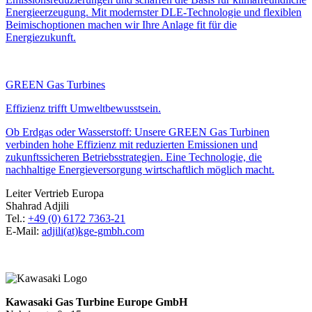
Energieerzeugung. Mit modernster DLE-Technologie und flexiblen
Beimischoptionen machen wir Ihre Anlage fit für die
Energiezukunft.
GREEN Gas Turbines
Effizienz trifft Umweltbewusstsein.
Ob Erdgas oder Wasserstoff: Unsere GREEN Gas Turbinen
verbinden hohe Effizienz mit reduzierten Emissionen und
zukunftssicheren Betriebsstrategien. Eine Technologie, die
nachhaltige Energieversorgung wirtschaftlich möglich macht.
Leiter Vertrieb Europa
Shahrad Adjili
Tel.:
+49 (0) 6172 7363-21
E-Mail:
adjili(at)kge-gmbh.com
Kawasaki Gas Turbine Europe GmbH