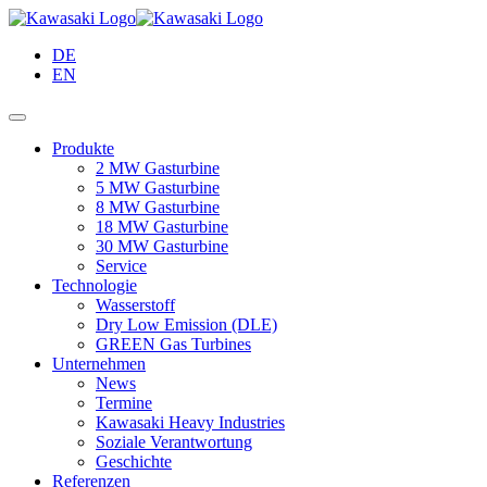
Springe
zum
DE
Inhalt
EN
Produkte
2 MW Gasturbine
5 MW Gasturbine
8 MW Gasturbine
18 MW Gasturbine
30 MW Gasturbine
Service
Technologie
Wasserstoff
Dry Low Emission (DLE)
GREEN Gas Turbines
Unternehmen
News
Termine
Kawasaki Heavy Industries
Soziale Verantwortung
Geschichte
Referenzen